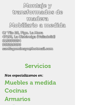
Montaje y
transformados de
madera
Mobiliario a medida
C/ Tilo 28, Plgo. La Mora
47193, La Cistérniga (Valladolid)
615898054
983226098
santiagominayo@hotmail.com
Servicios
Nos especializamos en:
Muebles a medida
Cocinas
Armarios