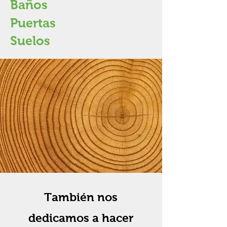
Baños
Puertas
Suelos
También nos
dedicamos a hacer