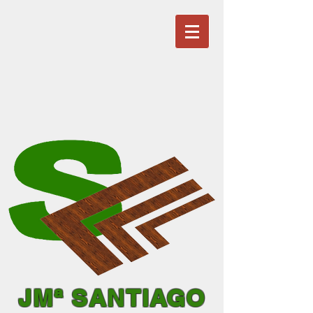
JMª SANTIAGO